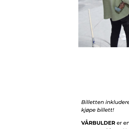
Billetten inkluder
kjøpe billett!
VÅRBULDER
er en