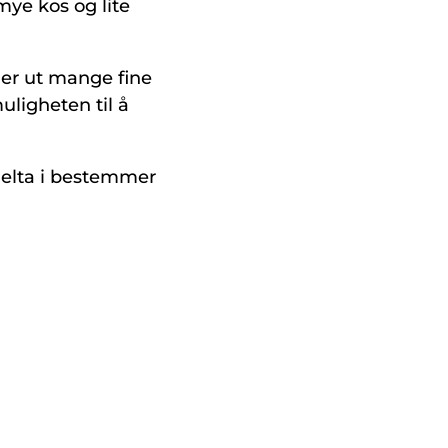
 mye kos og lite
ler ut mange fine
uligheten til å
l delta i bestemmer