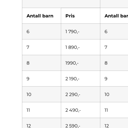
Antall barn
Pris
Antall ba
6
1 790,-
6
7
1 890,-
7
8
1990,-
8
9
2 190,-
9
10
2 290,-
10
11
2 490,-
11
12
2 590,-
12