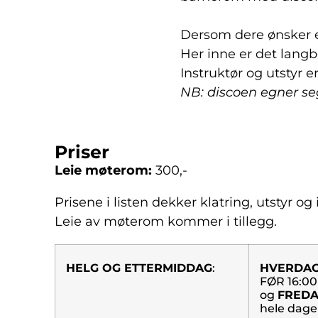
Dersom dere ønsker et
Her inne er det langb
Instruktør og utstyr er
NB: discoen egner seg 
Priser
Leie møterom:
300,-
Prisene i listen dekker klatring, utstyr og i
Leie av møterom kommer i tillegg.
HELG OG ETTERMIDDAG
:
HVERDA
F
ØR 16:00
og
FRED
hele dage