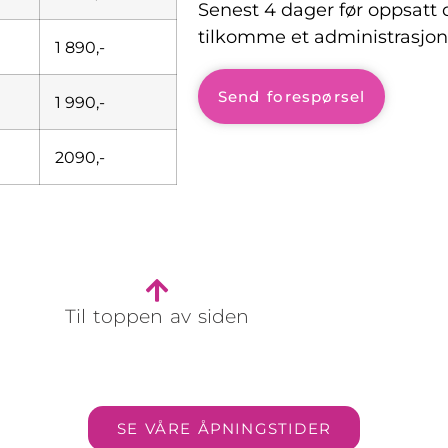
Senest 4 dager før oppsatt d
tilkomme et administrasjon
1 890,-
Send forespørsel
1 990,-
2090,-
Til toppen av siden
SE VÅRE ÅPNINGSTIDER