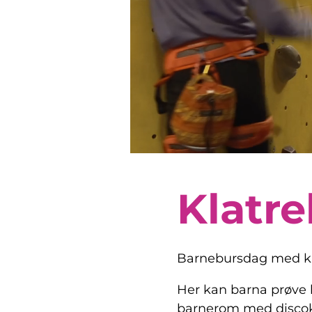
Klatr
Barnebursdag med kla
Her kan barna prøve bu
barnerom med discokul