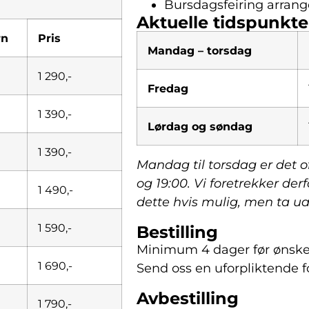
Bursdagsfeiring arrange
Aktuelle tidspunkte
rn
Pris
Mandag – torsdag
1 290,-
Fredag
1 390,-
Lørdag og søndag
1 390,-
Mandag til torsdag er det o
og 19:00. Vi foretrekker derf
1 490,-
dette hvis mulig, men ta uan
1 590,-
Bestilling
Minimum 4 dager før ønske
1 690,-
Send oss en uforpliktende f
Avbestilling
1 790,-