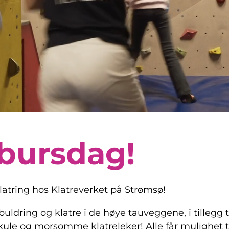
ebursdag!
tring hos Klatreverket på Strømsø!
ldring og klatre i de høye tauveggene, i tillegg ti
e og morsomme klatreleker! Alle får mulighet til