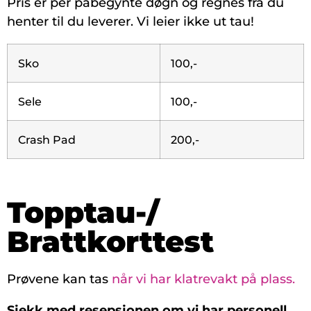
Pris er per påbegynte døgn og regnes fra du
henter til du leverer. Vi leier ikke ut tau!
Sko
100,-
Sele
100,-
Crash Pad
200,-
Topptau-/
Brattkorttest
Prøvene kan tas
når vi har klatrevakt på plass.
Sjekk med resepsjonen om vi har personell