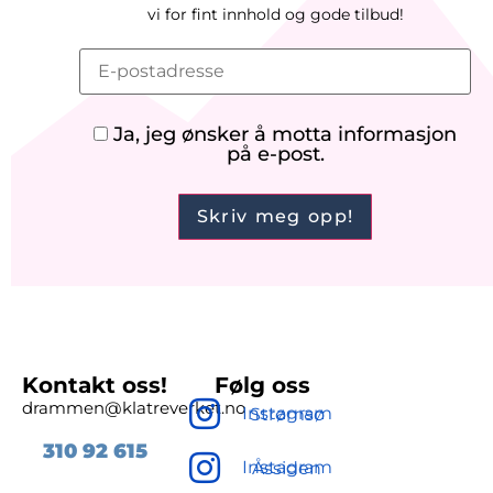
vi
for
fint innhold og gode tilbud!
Ja, jeg ønsker å motta informasjon
på e-post.
Kontakt oss!
Følg oss
drammen@klatreverket.no
Instagram Strømsø
310 92
615
Instagram Åssiden