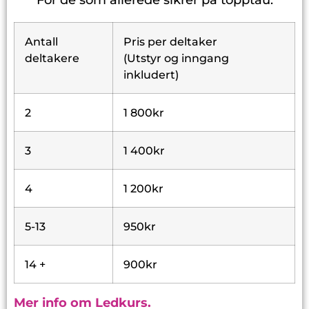
For de som allerede sikrer på topptau.
Antall
Pris per deltaker
deltakere
(Utstyr og inngang
inkludert)
2
1 800kr
3
1 400kr
4
1 200kr
5-13
950kr
14 +
900kr
Mer info om Ledkurs.