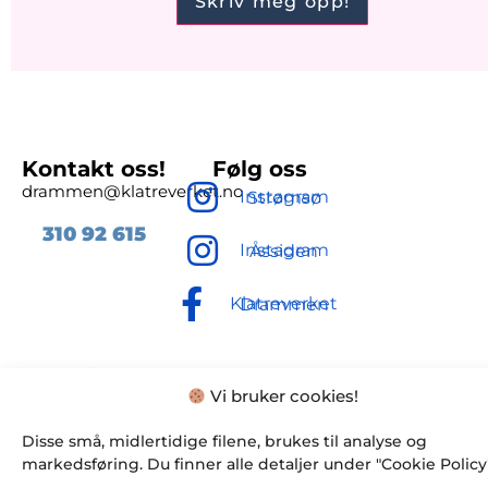
Kontakt oss!
Følg oss
drammen@klatreverket.no
Instagram Strømsø
310 92
615
Instagram Åssiden
Klatreverket Drammen
Vi bruker cookies!
Disse små, midlertidige filene, brukes til analyse og
markedsføring. Du finner alle detaljer under "Cookie Policy"
© Klatreverket Drammen