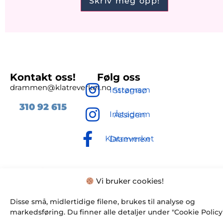
Kontakt oss!
Følg oss
drammen@klatreverket.no
Instagram Strømsø
310 92
615
Instagram Åssiden
Klatreverket Drammen
Vi bruker cookies!
Disse små, midlertidige filene, brukes til analyse og
markedsføring. Du finner alle detaljer under "Cookie Policy"
© Klatreverket Drammen