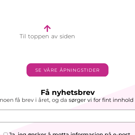
Til toppen av siden
SE VÅRE ÅPNINGSTIDER
Få nyhetsbrev
noen få brev i året, og da
sørger vi
for
fint innhold
Ja, jeg ønsker å motta informasjon på e-post.