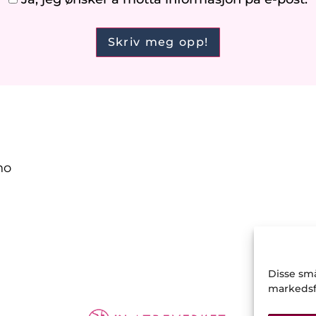
no
Disse små
markedsfø