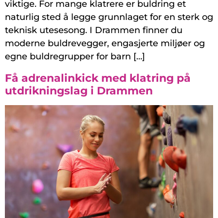
viktige. For mange klatrere er buldring et
naturlig sted å legge grunnlaget for en sterk og
teknisk utesesong. I Drammen finner du
moderne buldrevegger, engasjerte miljøer og
egne buldregrupper for barn […]
Få adrenalinkick med klatring på
utdrikningslag i Drammen