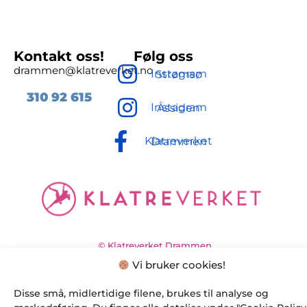
Kontakt oss!
Følg oss
drammen@klatreverket.no
Instagram Strømsø
310 92
615
Instagram Åssiden
Klatreverket Drammen
© Klatreverket Drammen
2025
Vi bruker cookies!
Disse små, midlertidige filene, brukes til analyse og