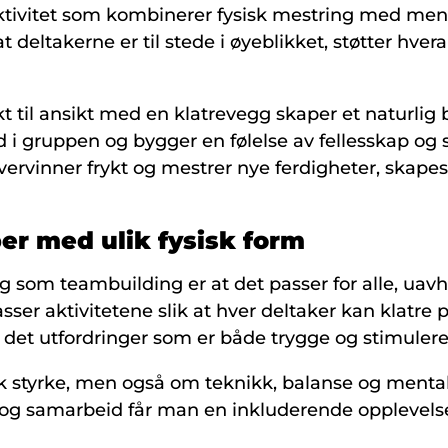
aktivitet som kombinerer fysisk mestring med ment
at deltakerne er til stede i øyeblikket, støtter hv
t til ansikt med en klatrevegg skaper et naturlig
 i gruppen og bygger en følelse av fellesskap og 
vinner frykt og mestrer nye ferdigheter, skapes
er med ulik fysisk form
 som teambuilding er at det passer for alle, uavhe
asser aktivitetene slik at hver deltaker kan klatre 
es det utfordringer som er både trygge og stimuler
k styrke, men også om teknikk, balanse og mental 
g samarbeid får man en inkluderende opplevelse 