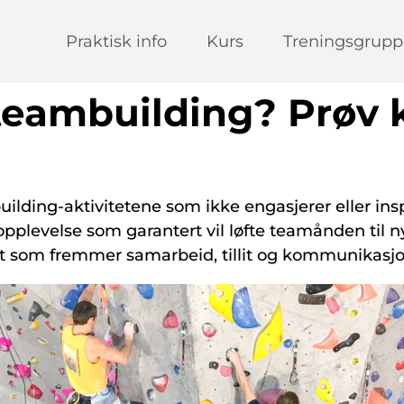
Praktisk info
Kurs
Treningsgrupp
 teambuilding? Prøv k
ilding-aktivitetene som ikke engasjerer eller in
pplevelse som garantert vil løfte teamånden til ny
tet som fremmer samarbeid, tillit og kommunikasjo