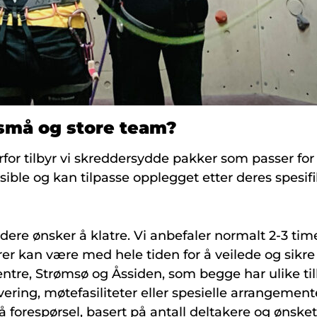
r små og store team?
derfor tilbyr vi skreddersydde pakker som passer f
sible og kan tilpasse opplegget etter deres spesif
dere ønsker å klatre. Vi anbefaler normalt 2-3 time
ører kan være med hele tiden for å veilede og sikre
entre, Strømsø og Åssiden, som begge har ulike tilb
vering, møtefasiliteter eller spesielle arrangemen
 forespørsel, basert på antall deltakere og ønske