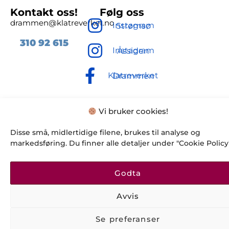
Kontakt oss!
Følg oss
drammen@klatreverket.no
Instagram Strømsø
310 92
615
Instagram Åssiden
Klatreverket Drammen
Vi bruker cookies!
Disse små, midlertidige filene, brukes til analyse og
markedsføring. Du finner alle detaljer under "Cookie Policy"
© Klatreverket Drammen
2025
Godta
Avvis
Se preferanser